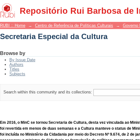
Secretaria Especial da Cultura
Repositório Rui Barbosa de 
RUBI :: Home
→
Centro de Referência de Políticas Culturais
→
Governo 
Secretaria Especial da Cultura
Browse by
By Issue Date
Authors
Titles
Subjects
Search within this community and its collections:
Em 2016, o MinC se tornou Secretaria de Cultura, desta vez vinculada ao Mini
foi revertida em menos de duas semanas e a Cultura manteve o status de Minist
foi incluída no Ministério da Cidadania por meio do Decreto Nº 9.674, de 2 de ja