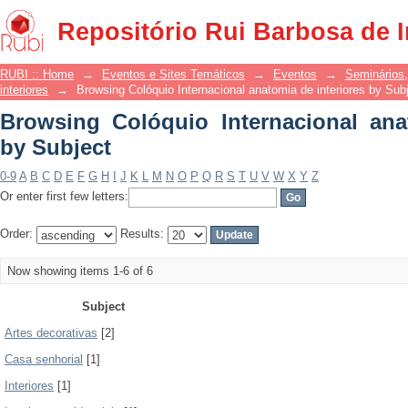
Browsing Colóquio Internacional anato
Repositório Rui Barbosa de 
RUBI :: Home
→
Eventos e Sites Temáticos
→
Eventos
→
Seminários,
interiores
→
Browsing Colóquio Internacional anatomia de interiores by Sub
Browsing Colóquio Internacional ana
by Subject
0-9
A
B
C
D
E
F
G
H
I
J
K
L
M
N
O
P
Q
R
S
T
U
V
W
X
Y
Z
Or enter first few letters:
Order:
Results:
Now showing items 1-6 of 6
Subject
Artes decorativas
[2]
Casa senhorial
[1]
Interiores
[1]