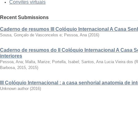
Convites virtuais
Recent Submissions
Caderno de resumos III Colóquio Internacional A Casa Senho
Sousa, Gonçalo de Vasconcelos e; Pessoa, Ana
(
2016
)
Caderno de resumos do II Colóquio Internacional A Casa S
interiores
Pessoa, Ana; Malta, Marize; Portella, Isabel; Santos, Ana Lucia Vieira dos
(
R
Barbosa, 2015
,
2015
)
III Colóquio Internacional : a casa senhorial anatomia de int
Unknown author
(
2016
)