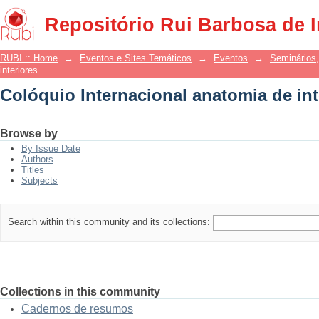
Colóquio Internacional anatomia de int
Repositório Rui Barbosa de 
RUBI :: Home
→
Eventos e Sites Temáticos
→
Eventos
→
Seminários,
interiores
Colóquio Internacional anatomia de int
Browse by
By Issue Date
Authors
Titles
Subjects
Search within this community and its collections:
Collections in this community
Cadernos de resumos