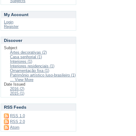
Subjects
My Account
Login
Register
Discover
Subject
Artes decorativas (2)
Casa senhorial (1)
Interiores (1)
Interiores residenciais (1)
Ornamentação fixa (1)
Patrimônio artístico luso-brasileiro (1)
... View More
Date Issued
2016 (2)
2015 (1)
RSS Feeds
RSS 1.0
RSS 2.0
Atom