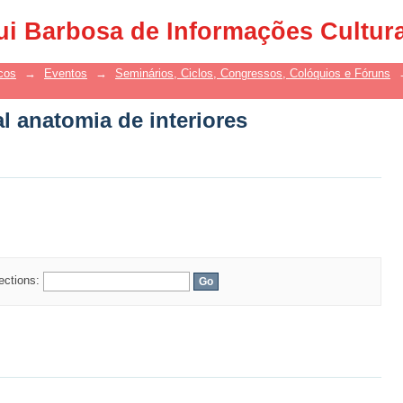
l anatomia de interiores
ui Barbosa de Informações Cultur
cos
→
Eventos
→
Seminários, Ciclos, Congressos, Colóquios e Fóruns
l anatomia de interiores
lections: