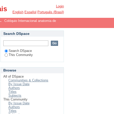
Login
ais
English
Español
Português (Brasil)
→
Colóquio Internacional anatomia de
Search DSpace
Search DSpace
This Community
Browse
All of DSpace
Communities & Collections
By Issue Date
Authors
Titles
Subjects
This Community
By Issue Date
Authors
Titles