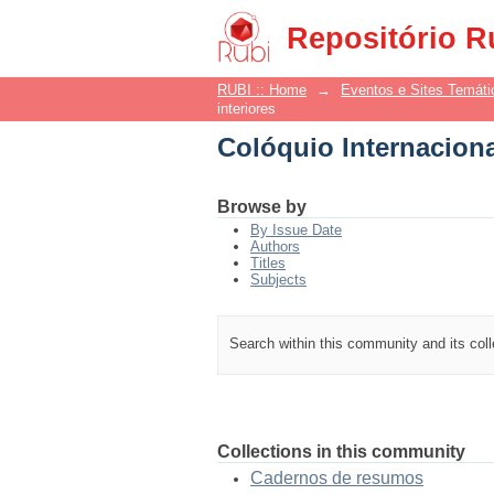
Colóquio Internaciona
Repositório R
RUBI :: Home
→
Eventos e Sites Temáti
interiores
Colóquio Internaciona
Browse by
By Issue Date
Authors
Titles
Subjects
Search within this community and its col
Collections in this community
Cadernos de resumos