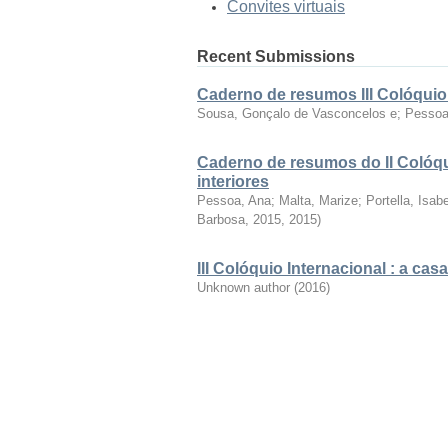
Convites virtuais
Recent Submissions
Caderno de resumos III Colóquio 
Sousa, Gonçalo de Vasconcelos e; Pessoa
Caderno de resumos do II Colóqu
interiores
Pessoa, Ana; Malta, Marize; Portella, Isab
Barbosa, 2015
,
2015
)
III Colóquio Internacional : a cas
Unknown author
(
2016
)