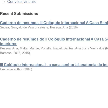
Convites virtuais
Recent Submissions
Caderno de resumos III Colóquio Internacional A Casa Senho
Sousa, Gonçalo de Vasconcelos e; Pessoa, Ana
(
2016
)
Caderno de resumos do II Colóquio Internacional A Casa S
interiores
Pessoa, Ana; Malta, Marize; Portella, Isabel; Santos, Ana Lucia Vieira dos
(
R
Barbosa, 2015
,
2015
)
III Colóquio Internacional : a casa senhorial anatomia de int
Unknown author
(
2016
)