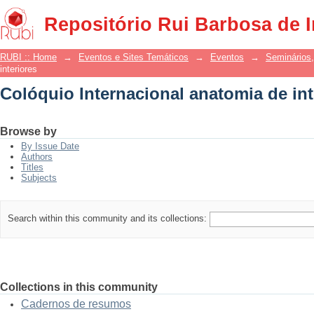
Colóquio Internacional anatomia de int
Repositório Rui Barbosa de 
RUBI :: Home
→
Eventos e Sites Temáticos
→
Eventos
→
Seminários,
interiores
Colóquio Internacional anatomia de int
Browse by
By Issue Date
Authors
Titles
Subjects
Search within this community and its collections:
Collections in this community
Cadernos de resumos