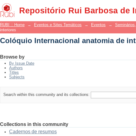
Colóquio Internacional anatomia de int
Repositório Rui Barbosa de 
RUBI :: Home
→
Eventos e Sites Temáticos
→
Eventos
→
Seminários,
interiores
Colóquio Internacional anatomia de int
Browse by
By Issue Date
Authors
Titles
Subjects
Search within this community and its collections:
Collections in this community
Cadernos de resumos