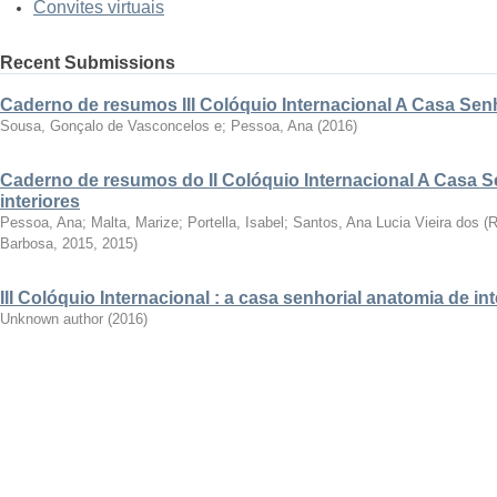
Convites virtuais
Recent Submissions
Caderno de resumos III Colóquio Internacional A Casa Senho
Sousa, Gonçalo de Vasconcelos e; Pessoa, Ana
(
2016
)
Caderno de resumos do II Colóquio Internacional A Casa S
interiores
Pessoa, Ana; Malta, Marize; Portella, Isabel; Santos, Ana Lucia Vieira dos
(
R
Barbosa, 2015
,
2015
)
III Colóquio Internacional : a casa senhorial anatomia de int
Unknown author
(
2016
)