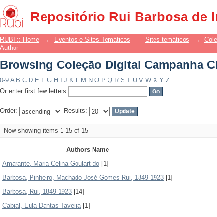
Browsing Coleção Digital Campanha Civ
Repositório Rui Barbosa de 
RUBI :: Home
→
Eventos e Sites Temáticos
→
Sites temáticos
→
Cole
Author
Browsing Coleção Digital Campanha Civ
0-9
A
B
C
D
E
F
G
H
I
J
K
L
M
N
O
P
Q
R
S
T
U
V
W
X
Y
Z
Or enter first few letters:
Order:
Results:
Now showing items 1-15 of 15
Authors Name
Amarante, Maria Celina Goulart do
[1]
Barbosa, Pinheiro, Machado José Gomes Rui, 1849-1923
[1]
Barbosa, Rui, 1849-1923
[14]
Cabral, Eula Dantas Taveira
[1]