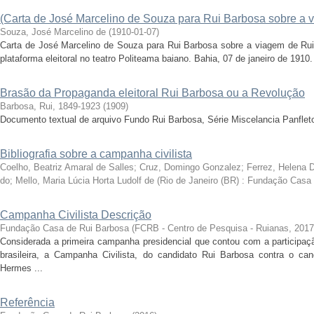
(Carta de José Marcelino de Souza para Rui Barbosa sobre a 
Souza, José Marcelino de
(
1910-01-07
)
Carta de José Marcelino de Souza para Rui Barbosa sobre a viagem de Rui
plataforma eleitoral no teatro Politeama baiano. Bahia, 07 de janeiro de 1910.
Brasão da Propaganda eleitoral Rui Barbosa ou a Revolução
Barbosa, Rui, 1849-1923
(
1909
)
Documento textual de arquivo Fundo Rui Barbosa, Série Miscelancia Panflet
Bibliografia sobre a campanha civilista
Coelho, Beatriz Amaral de Salles; Cruz, Domingo Gonzalez; Ferrez, Helena 
do; Mello, Maria Lúcia Horta Ludolf de
(
Rio de Janeiro (BR) : Fundação Casa
Campanha Civilista Descrição
Fundação Casa de Rui Barbosa
(
FCRB - Centro de Pesquisa - Ruianas
,
2017
Considerada a primeira campanha presidencial que contou com a participa
brasileira, a Campanha Civilista, do candidato Rui Barbosa contra o can
Hermes ...
Referência