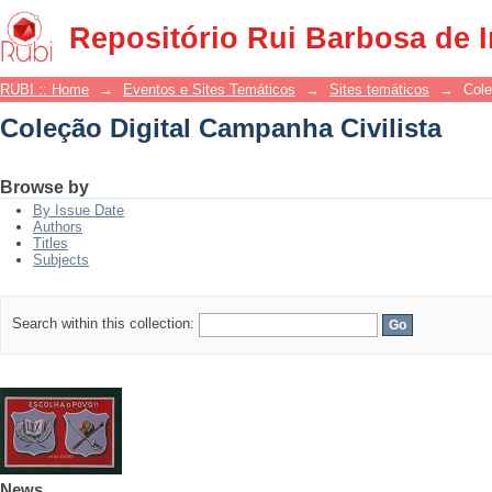
Coleção Digital Campanha Civilista
Repositório Rui Barbosa de 
RUBI :: Home
→
Eventos e Sites Temáticos
→
Sites temáticos
→
Cole
Coleção Digital Campanha Civilista
Browse by
By Issue Date
Authors
Titles
Subjects
Search within this collection:
News