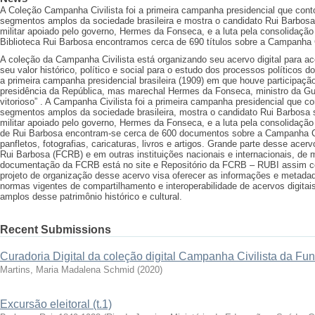
A Coleção Campanha Civilista foi a primeira campanha presidencial que cont
segmentos amplos da sociedade brasileira e mostra o candidato Rui Barbosa
militar apoiado pelo governo, Hermes da Fonseca, e a luta pela consolidação 
Biblioteca Rui Barbosa encontramos cerca de 690 títulos sobre a Campanha C
A coleção da Campanha Civilista está organizando seu acervo digital para a
seu valor histórico, político e social para o estudo dos processos políticos do
a primeira campanha presidencial brasileira (1909) em que houve participação
presidência da República, mas marechal Hermes da Fonseca, ministro da Gu
vitorioso” . A Campanha Civilista foi a primeira campanha presidencial que c
segmentos amplos da sociedade brasileira, mostra o candidato Rui Barbosa 
militar apoiado pelo governo, Hermes da Fonseca, e a luta pela consolidação 
de Rui Barbosa encontram-se cerca de 600 documentos sobre a Campanha Civi
panfletos, fotografias, caricaturas, livros e artigos. Grande parte desse ac
Rui Barbosa (FCRB) e em outras instituições nacionais e internacionais, de m
documentação da FCRB está no site e Repositório da FCRB – RUBI assim c
projeto de organização desse acervo visa oferecer as informações e metada
normas vigentes de compartilhamento e interoperabilidade de acervos digita
amplos desse patrimônio histórico e cultural.
Recent Submissions
Curadoria Digital da coleção digital Campanha Civilista da F
Martins, Maria Madalena Schmid
(
2020
)
Excursão eleitoral (t.1)