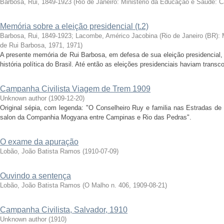
Barbosa, Rui, 1849-1923
(
Rio de Janeiro: Ministério da Educação e Saúde: 
Memória sobre a eleição presidencial (t.2)
Barbosa, Rui, 1849-1923
;
Lacombe, Américo Jacobina
(
Rio de Janeiro (BR):
de Rui Barbosa, 1971
,
1971
)
A presente memória de Rui Barbosa, em defesa de sua eleição presidencial, 
história política do Brasil. Até então as eleições presidenciais haviam transc
Campanha Civilista Viagem de Trem 1909
Unknown author
(
1909-12-20
)
Original sépia, com legenda: "O Conselheiro Ruy e familia nas Estradas de
salon da Companhia Mogyana entre Campinas e Rio das Pedras".
O exame da apuração
Lobão, João Batista Ramos
(
1910-07-09
)
Ouvindo a sentença
Lobão, João Batista Ramos
(
O Malho n. 406
,
1909-08-21
)
Campanha Civilista, Salvador, 1910
Unknown author
(
1910
)