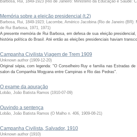
Barbosa, Rui, 1849-1923
(
Rio de Janeiro: Ministério da Educação e Saúde: 
Memória sobre a eleição presidencial (t.2)
Barbosa, Rui, 1849-1923
;
Lacombe, Américo Jacobina
(
Rio de Janeiro (BR):
de Rui Barbosa, 1971
,
1971
)
A presente memória de Rui Barbosa, em defesa de sua eleição presidencial, 
história política do Brasil. Até então as eleições presidenciais haviam transc
Campanha Civilista Viagem de Trem 1909
Unknown author
(
1909-12-20
)
Original sépia, com legenda: "O Conselheiro Ruy e familia nas Estradas de
salon da Companhia Mogyana entre Campinas e Rio das Pedras".
O exame da apuração
Lobão, João Batista Ramos
(
1910-07-09
)
Ouvindo a sentença
Lobão, João Batista Ramos
(
O Malho n. 406
,
1909-08-21
)
Campanha Civilista, Salvador, 1910
Unknown author
(
1910
)