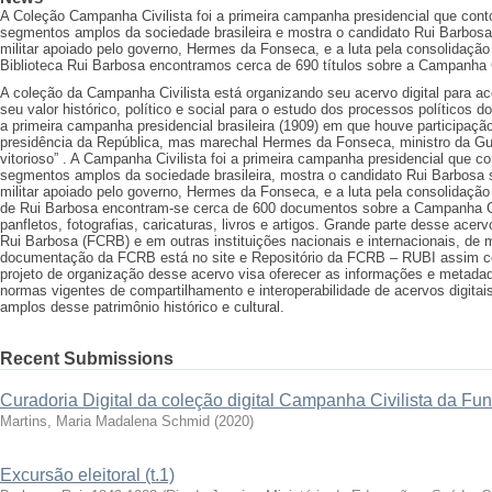
A Coleção Campanha Civilista foi a primeira campanha presidencial que cont
segmentos amplos da sociedade brasileira e mostra o candidato Rui Barbosa
militar apoiado pelo governo, Hermes da Fonseca, e a luta pela consolidação 
Biblioteca Rui Barbosa encontramos cerca de 690 títulos sobre a Campanha C
A coleção da Campanha Civilista está organizando seu acervo digital para a
seu valor histórico, político e social para o estudo dos processos políticos do
a primeira campanha presidencial brasileira (1909) em que houve participação
presidência da República, mas marechal Hermes da Fonseca, ministro da Gu
vitorioso” . A Campanha Civilista foi a primeira campanha presidencial que c
segmentos amplos da sociedade brasileira, mostra o candidato Rui Barbosa 
militar apoiado pelo governo, Hermes da Fonseca, e a luta pela consolidação 
de Rui Barbosa encontram-se cerca de 600 documentos sobre a Campanha Civi
panfletos, fotografias, caricaturas, livros e artigos. Grande parte desse ac
Rui Barbosa (FCRB) e em outras instituições nacionais e internacionais, de m
documentação da FCRB está no site e Repositório da FCRB – RUBI assim c
projeto de organização desse acervo visa oferecer as informações e metada
normas vigentes de compartilhamento e interoperabilidade de acervos digita
amplos desse patrimônio histórico e cultural.
Recent Submissions
Curadoria Digital da coleção digital Campanha Civilista da F
Martins, Maria Madalena Schmid
(
2020
)
Excursão eleitoral (t.1)