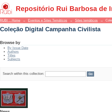
Coleção Digital Campanha Civilista
Repositório Rui Barbosa de 
RUBI :: Home
→
Eventos e Sites Temáticos
→
Sites temáticos
→
Cole
Coleção Digital Campanha Civilista
Browse by
By Issue Date
Authors
Titles
Subjects
Search within this collection:
News