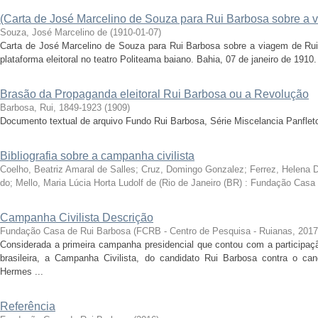
(Carta de José Marcelino de Souza para Rui Barbosa sobre a 
Souza, José Marcelino de
(
1910-01-07
)
Carta de José Marcelino de Souza para Rui Barbosa sobre a viagem de Rui
plataforma eleitoral no teatro Politeama baiano. Bahia, 07 de janeiro de 1910.
Brasão da Propaganda eleitoral Rui Barbosa ou a Revolução
Barbosa, Rui, 1849-1923
(
1909
)
Documento textual de arquivo Fundo Rui Barbosa, Série Miscelancia Panflet
Bibliografia sobre a campanha civilista
Coelho, Beatriz Amaral de Salles; Cruz, Domingo Gonzalez; Ferrez, Helena 
do; Mello, Maria Lúcia Horta Ludolf de
(
Rio de Janeiro (BR) : Fundação Casa
Campanha Civilista Descrição
Fundação Casa de Rui Barbosa
(
FCRB - Centro de Pesquisa - Ruianas
,
2017
Considerada a primeira campanha presidencial que contou com a participa
brasileira, a Campanha Civilista, do candidato Rui Barbosa contra o can
Hermes ...
Referência