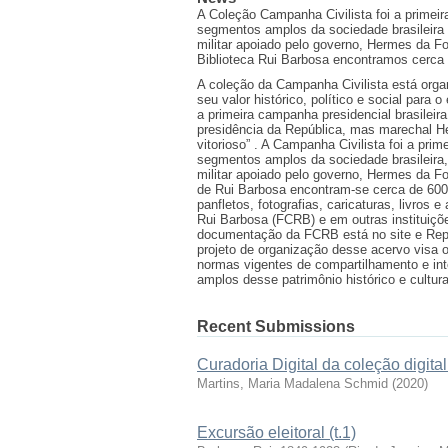
A Coleção Campanha Civilista foi a primei
segmentos amplos da sociedade brasileira 
militar apoiado pelo governo, Hermes da Fo
Biblioteca Rui Barbosa encontramos cerca 
A coleção da Campanha Civilista está orga
seu valor histórico, político e social para 
a primeira campanha presidencial brasileir
presidência da República, mas marechal H
vitorioso” . A Campanha Civilista foi a pr
segmentos amplos da sociedade brasileira,
militar apoiado pelo governo, Hermes da Fo
de Rui Barbosa encontram-se cerca de 600
panfletos, fotografias, caricaturas, livros
Rui Barbosa (FCRB) e em outras instituiçõe
documentação da FCRB está no site e Rep
projeto de organização desse acervo visa 
normas vigentes de compartilhamento e int
amplos desse patrimônio histórico e cultura
Recent Submissions
Curadoria Digital da coleção digi
Martins, Maria Madalena Schmid
(
2020
)
Excursão eleitoral (t.1)