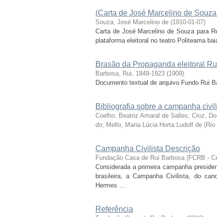
(Carta de José Marcelino de Souza
Souza, José Marcelino de
(
1910-01-07
)
Carta de José Marcelino de Souza para Ru
plataforma eleitoral no teatro Politeama ba
Brasão da Propaganda eleitoral R
Barbosa, Rui, 1849-1923
(
1909
)
Documento textual de arquivo Fundo Rui Ba
Bibliografia sobre a campanha civil
Coelho, Beatriz Amaral de Salles; Cruz, D
do; Mello, Maria Lúcia Horta Ludolf de
(
Rio
Campanha Civilista Descrição
Fundação Casa de Rui Barbosa
(
FCRB - Ce
Considerada a primeira campanha preside
brasileira, a Campanha Civilista, do can
Hermes ...
Referência