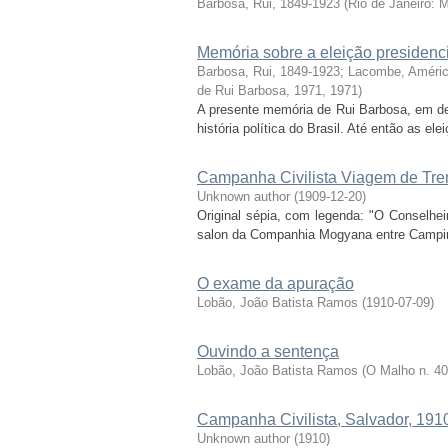
Barbosa, Rui, 1849-1923
(
Rio de Janeiro: 
Memória sobre a eleição presidencia
Barbosa, Rui, 1849-1923
;
Lacombe, Améric
de Rui Barbosa, 1971
,
1971
)
A presente memória de Rui Barbosa, em def
história política do Brasil. Até então as el
Campanha Civilista Viagem de Tr
Unknown author
(
1909-12-20
)
Original sépia, com legenda: "O Conselhe
salon da Companhia Mogyana entre Campin
O exame da apuração
Lobão, João Batista Ramos
(
1910-07-09
)
Ouvindo a sentença
Lobão, João Batista Ramos
(
O Malho n. 4
Campanha Civilista, Salvador, 191
Unknown author
(
1910
)