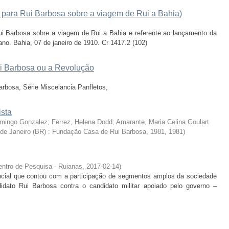
 para Rui Barbosa sobre a viagem de Rui a Bahia)
i Barbosa sobre a viagem de Rui a Bahia e referente ao lançamento da
iano. Bahia, 07 de janeiro de 1910. Cr 1417.2 (102)
ui Barbosa ou a Revolução
rbosa, Série Miscelancia Panfletos,
ista
omingo Gonzalez; Ferrez, Helena Dodd; Amarante, Maria Celina Goulart
 de Janeiro (BR) : Fundação Casa de Rui Barbosa, 1981
,
1981
)
ntro de Pesquisa - Ruianas
,
2017-02-14
)
ncial que contou com a participação de segmentos amplos da sociedade
didato Rui Barbosa contra o candidato militar apoiado pelo governo –