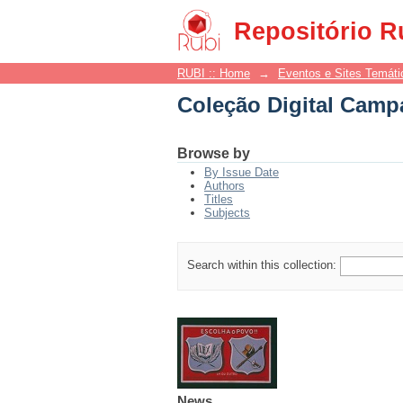
Coleção Digital Campa
Repositório R
RUBI :: Home
→
Eventos e Sites Temáti
Coleção Digital Campa
Browse by
By Issue Date
Authors
Titles
Subjects
Search within this collection:
News