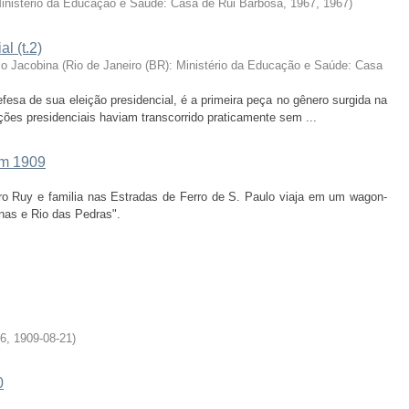
Ministério da Educação e Saúde: Casa de Rui Barbosa, 1967
,
1967
)
l (t.2)
o Jacobina
(
Rio de Janeiro (BR): Ministério da Educação e Saúde: Casa
esa de sua eleição presidencial, é a primeira peça no gênero surgida na
eições presidenciais haviam transcorrido praticamente sem ...
em 1909
iro Ruy e familia nas Estradas de Ferro de S. Paulo viaja em um wagon-
as e Rio das Pedras".
06
,
1909-08-21
)
0