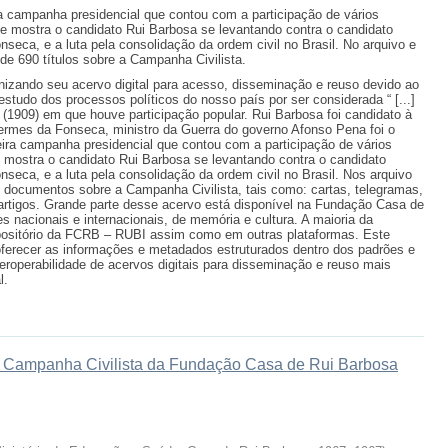
ra campanha presidencial que contou com a participação de vários
e mostra o candidato Rui Barbosa se levantando contra o candidato
nseca, e a luta pela consolidação da ordem civil no Brasil. No arquivo e
de 690 títulos sobre a Campanha Civilista.
nizando seu acervo digital para acesso, disseminação e reuso devido ao
o estudo dos processos políticos do nosso país por ser considerada “ [...]
a (1909) em que houve participação popular. Rui Barbosa foi candidato à
ermes da Fonseca, ministro da Guerra do governo Afonso Pena foi o
imeira campanha presidencial que contou com a participação de vários
 mostra o candidato Rui Barbosa se levantando contra o candidato
nseca, e a luta pela consolidação da ordem civil no Brasil. Nos arquivo
 documentos sobre a Campanha Civilista, tais como: cartas, telegramas,
 e artigos. Grande parte desse acervo está disponível na Fundação Casa de
s nacionais e internacionais, de memória e cultura. A maioria da
ositório da FCRB – RUBI assim como em outras plataformas. Este
oferecer as informações e metadados estruturados dentro dos padrões e
eroperabilidade de acervos digitais para disseminação e reuso mais
l.
tal Campanha Civilista da Fundação Casa de Rui Barbosa