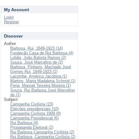
My Account
Login
Register
Discover
Author
Barbosa, Rui, 1849-1923 (14)
Fundação Casa de Rui Barbosa (4)
Lobão, João Batista Ramos (2)
Souza, José Marcelino de (2)
Barbosa, Pinheiro, Machado José
Gomes Rui, 1849-1923 (1)
Lacombe, Américo Jacobina (1)
Martins, Maria Madalena Schmid (1)
Pena, Manoel Teixeira Moreira (1)
Souza, Rui Barbosa José Marcelino
de (1)
Subject
Campanha Civilista (23)
Eleições presidenciais (10)
Campanha Civilista 1909 (8)
Campanha Presidencial (6)
Rui Barbosa (4)
Propaganda Eleitoral (2)
Rui Barbosa Campanha Civilista (2)
Rui Barbosa, Campanha Civilista (2)