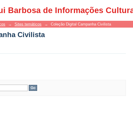
nha Civilista
ui Barbosa de Informações Cultur
cos
→
Sites temáticos
→
Coleção Digital Campanha Civilista
nha Civilista