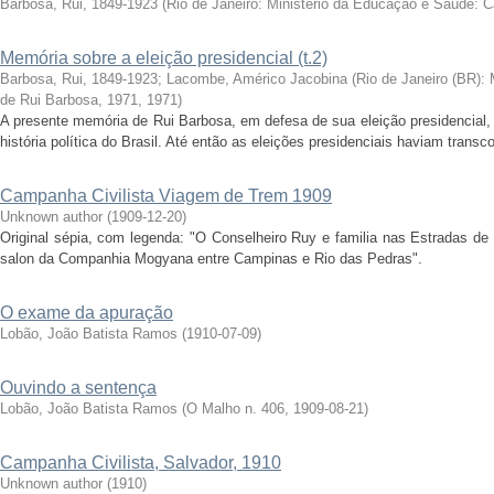
Barbosa, Rui, 1849-1923
(
Rio de Janeiro: Ministério da Educação e Saúde: 
Memória sobre a eleição presidencial (t.2)
Barbosa, Rui, 1849-1923
;
Lacombe, Américo Jacobina
(
Rio de Janeiro (BR):
de Rui Barbosa, 1971
,
1971
)
A presente memória de Rui Barbosa, em defesa de sua eleição presidencial, 
história política do Brasil. Até então as eleições presidenciais haviam transc
Campanha Civilista Viagem de Trem 1909
Unknown author
(
1909-12-20
)
Original sépia, com legenda: "O Conselheiro Ruy e familia nas Estradas de
salon da Companhia Mogyana entre Campinas e Rio das Pedras".
O exame da apuração
Lobão, João Batista Ramos
(
1910-07-09
)
Ouvindo a sentença
Lobão, João Batista Ramos
(
O Malho n. 406
,
1909-08-21
)
Campanha Civilista, Salvador, 1910
Unknown author
(
1910
)