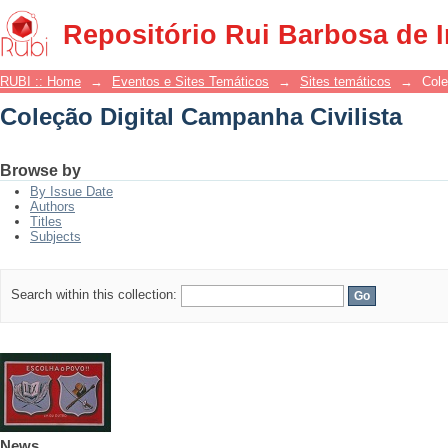
Coleção Digital Campanha Civilista
Repositório Rui Barbosa de 
RUBI :: Home
→
Eventos e Sites Temáticos
→
Sites temáticos
→
Cole
Coleção Digital Campanha Civilista
Browse by
By Issue Date
Authors
Titles
Subjects
Search within this collection:
News