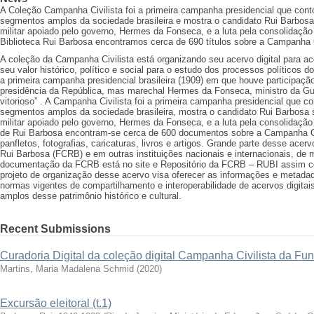
A Coleção Campanha Civilista foi a primeira campanha presidencial que cont
segmentos amplos da sociedade brasileira e mostra o candidato Rui Barbosa
militar apoiado pelo governo, Hermes da Fonseca, e a luta pela consolidação 
Biblioteca Rui Barbosa encontramos cerca de 690 títulos sobre a Campanha C
A coleção da Campanha Civilista está organizando seu acervo digital para a
seu valor histórico, político e social para o estudo dos processos políticos do
a primeira campanha presidencial brasileira (1909) em que houve participação
presidência da República, mas marechal Hermes da Fonseca, ministro da Gu
vitorioso” . A Campanha Civilista foi a primeira campanha presidencial que c
segmentos amplos da sociedade brasileira, mostra o candidato Rui Barbosa 
militar apoiado pelo governo, Hermes da Fonseca, e a luta pela consolidação 
de Rui Barbosa encontram-se cerca de 600 documentos sobre a Campanha Civi
panfletos, fotografias, caricaturas, livros e artigos. Grande parte desse ac
Rui Barbosa (FCRB) e em outras instituições nacionais e internacionais, de m
documentação da FCRB está no site e Repositório da FCRB – RUBI assim c
projeto de organização desse acervo visa oferecer as informações e metada
normas vigentes de compartilhamento e interoperabilidade de acervos digita
amplos desse patrimônio histórico e cultural.
Recent Submissions
Curadoria Digital da coleção digital Campanha Civilista da F
Martins, Maria Madalena Schmid
(
2020
)
Excursão eleitoral (t.1)