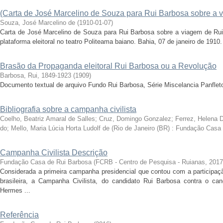
(Carta de José Marcelino de Souza para Rui Barbosa sobre a 
Souza, José Marcelino de
(
1910-01-07
)
Carta de José Marcelino de Souza para Rui Barbosa sobre a viagem de Rui
plataforma eleitoral no teatro Politeama baiano. Bahia, 07 de janeiro de 1910.
Brasão da Propaganda eleitoral Rui Barbosa ou a Revolução
Barbosa, Rui, 1849-1923
(
1909
)
Documento textual de arquivo Fundo Rui Barbosa, Série Miscelancia Panflet
Bibliografia sobre a campanha civilista
Coelho, Beatriz Amaral de Salles; Cruz, Domingo Gonzalez; Ferrez, Helena 
do; Mello, Maria Lúcia Horta Ludolf de
(
Rio de Janeiro (BR) : Fundação Casa
Campanha Civilista Descrição
Fundação Casa de Rui Barbosa
(
FCRB - Centro de Pesquisa - Ruianas
,
2017
Considerada a primeira campanha presidencial que contou com a participa
brasileira, a Campanha Civilista, do candidato Rui Barbosa contra o can
Hermes ...
Referência