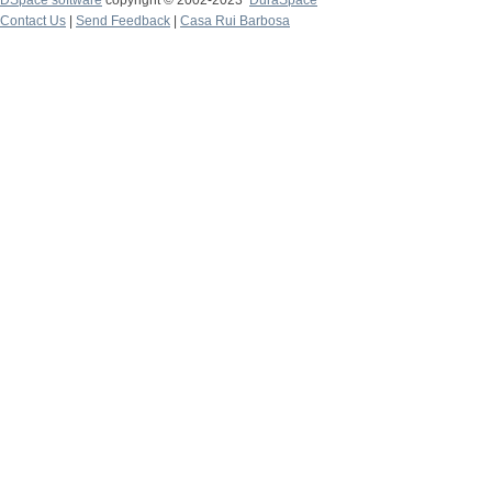
DSpace software
copyright © 2002-2023
DuraSpace
Contact Us
|
Send Feedback
|
Casa Rui Barbosa