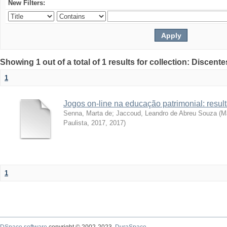
New Filters:
Showing 1 out of a total of 1 results for collection: Discente
1
Jogos on-line na educação patrimonial: resul
Senna, Marta de
;
Jaccoud, Leandro de Abreu Souza
(
Ma
Paulista, 2017
,
2017
)
1