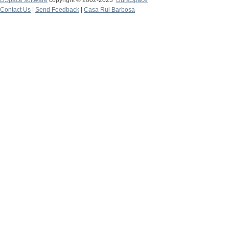
DSpace software
copyright © 2002-2023
DuraSpace
Contact Us
|
Send Feedback
|
Casa Rui Barbosa