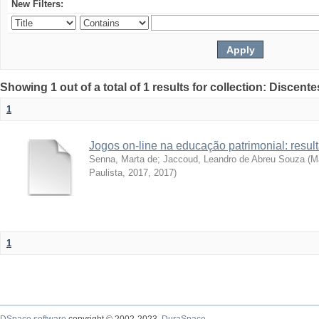
New Filters:
Showing 1 out of a total of 1 results for collection: Discente
1
Jogos on-line na educação patrimonial: resul
Senna, Marta de
;
Jaccoud, Leandro de Abreu Souza
(
Ma
Paulista, 2017
,
2017
)
1