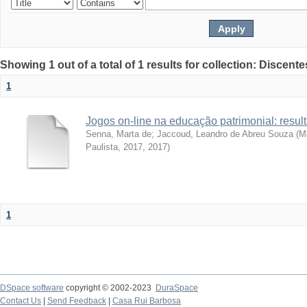
Showing 1 out of a total of 1 results for collection: Discente
1
Jogos on-line na educação patrimonial: resul
Senna, Marta de
;
Jaccoud, Leandro de Abreu Souza
(
Ma
Paulista, 2017
,
2017
)
1
DSpace software
copyright © 2002-2023
DuraSpace
Contact Us
|
Send Feedback
|
Casa Rui Barbosa