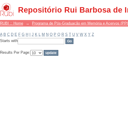
Filter by: Subject
Repositório Rui Barbosa de 
RUBI :: Home
→
Programa de Pós-Graduação em Memória e Acervos (P
A
B
C
D
E
F
G
H
I
J
K
L
M
N
O
P
Q
R
S
T
U
V
W
X
Y
Z
Starts with
Results Per Page: