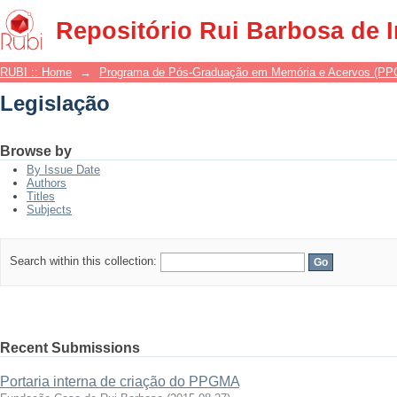
Legislação
Repositório Rui Barbosa de 
RUBI :: Home
→
Programa de Pós-Graduação em Memória e Acervos (P
Legislação
Browse by
By Issue Date
Authors
Titles
Subjects
Search within this collection:
Recent Submissions
Portaria interna de criação do PPGMA