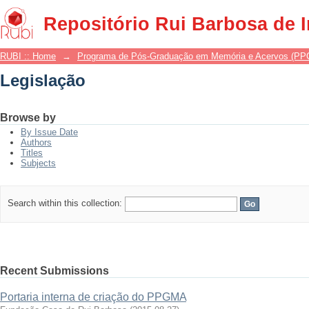
Legislação
Repositório Rui Barbosa de 
RUBI :: Home
→
Programa de Pós-Graduação em Memória e Acervos (P
Legislação
Browse by
By Issue Date
Authors
Titles
Subjects
Search within this collection:
Recent Submissions
Portaria interna de criação do PPGMA