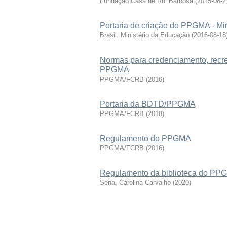
Fundação Casa de Rui Barbosa
(
2015-08-2
Portaria de criação do PPGMA - Mi
Brasil. Ministério da Educação
(
2016-08-18
Normas para credenciamento, recr
PPGMA
PPGMA/FCRB
(
2016
)
Portaria da BDTD/PPGMA
PPGMA/FCRB
(
2018
)
Regulamento do PPGMA
PPGMA/FCRB
(
2016
)
Regulamento da biblioteca do PP
Sena, Carolina Carvalho
(
2020
)