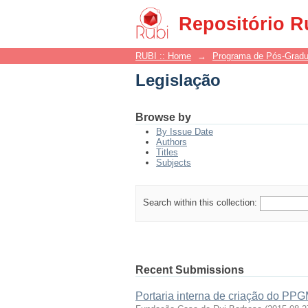
Legislação
Repositório R
RUBI :: Home
→
Programa de Pós-Grad
Legislação
Browse by
By Issue Date
Authors
Titles
Subjects
Search within this collection:
Recent Submissions
Portaria interna de criação do PP