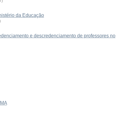
7
)
nistério da Educação
)
edenciamento e descredenciamento de professores no
GMA