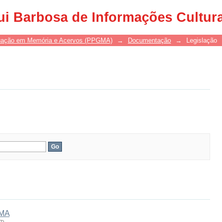
ui Barbosa de Informações Cultur
uação em Memória e Acervos (PPGMA)
→
Documentação
→
Legislação
GMA