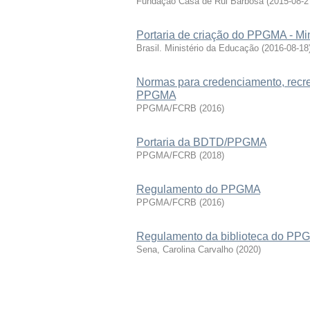
Fundação Casa de Rui Barbosa
(
2015-08-2
Portaria de criação do PPGMA - Mi
Brasil. Ministério da Educação
(
2016-08-18
Normas para credenciamento, recr
PPGMA
PPGMA/FCRB
(
2016
)
Portaria da BDTD/PPGMA
PPGMA/FCRB
(
2018
)
Regulamento do PPGMA
PPGMA/FCRB
(
2016
)
Regulamento da biblioteca do PP
Sena, Carolina Carvalho
(
2020
)