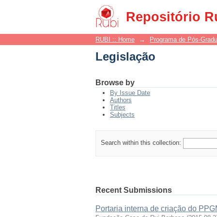
Legislação
Repositório R
RUBI :: Home
→
Programa de Pós-Grad
Legislação
Browse by
By Issue Date
Authors
Titles
Subjects
Search within this collection:
Recent Submissions
Portaria interna de criação do PP