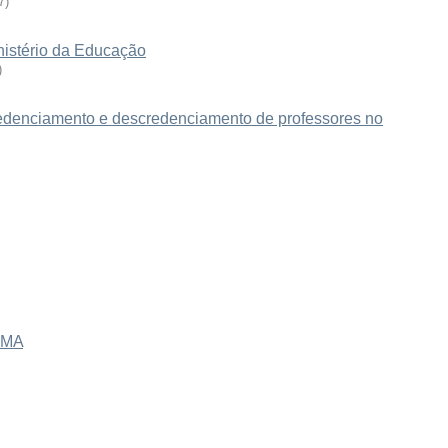
7
)
nistério da Educação
)
edenciamento e descredenciamento de professores no
GMA