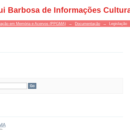
ui Barbosa de Informações Cultur
uação em Memória e Acervos (PPGMA)
→
Documentação
→
Legislação
GMA