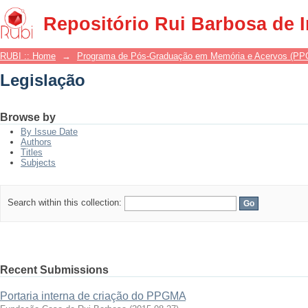
Legislação
Repositório Rui Barbosa de 
RUBI :: Home
→
Programa de Pós-Graduação em Memória e Acervos (P
Legislação
Browse by
By Issue Date
Authors
Titles
Subjects
Search within this collection:
Recent Submissions
Portaria interna de criação do PPGMA