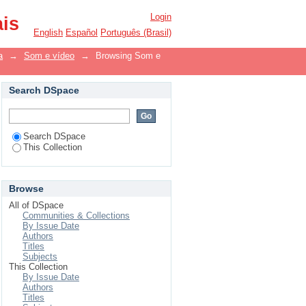
Login
ais
English
Español
Português (Brasil)
a
→
Som e vídeo
→
Browsing Som e
Search DSpace
Search DSpace
This Collection
Browse
All of DSpace
Communities & Collections
By Issue Date
Authors
Titles
Subjects
This Collection
By Issue Date
Authors
Titles