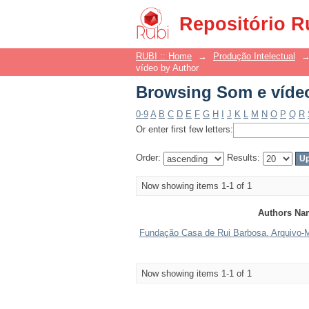
Browsing Som e víde
Repositório R
RUBI :: Home
→
Produção Intelectual
vídeo by Author
Browsing Som e víde
0-9
A
B
C
D
E
F
G
H
I
J
K
L
M
N
O
P
Q
R
Or enter first few letters:
Order:
Results:
Now showing items 1-1 of 1
Authors Na
Fundação Casa de Rui Barbosa. Arquivo-Mu
Now showing items 1-1 of 1