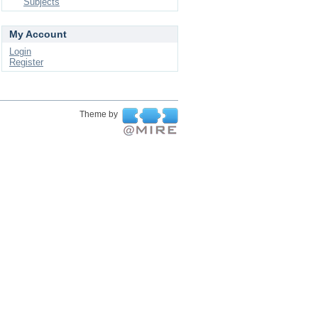
Subjects
My Account
Login
Register
Theme by