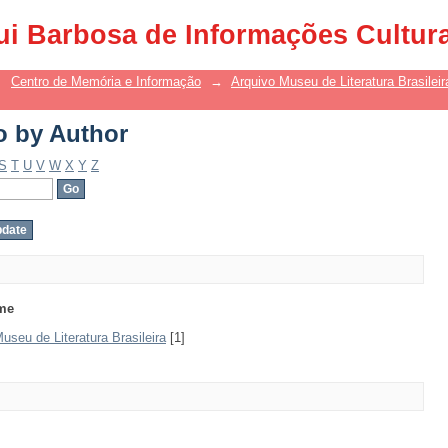
o by Author
ui Barbosa de Informações Cultur
→
Centro de Memória e Informação
→
Arquivo Museu de Literatura Brasileir
o by Author
S
T
U
V
W
X
Y
Z
me
seu de Literatura Brasileira
[1]