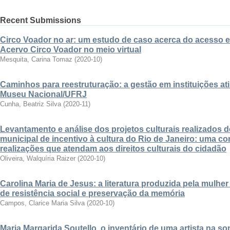
Recent Submissions
Circo Voador no ar: um estudo de caso acerca do acesso 
Acervo Circo Voador no meio virtual
Mesquita, Carina Tomaz
(
2020-10
)
Caminhos para reestruturação: a gestão em instituições ati
Museu Nacional/UFRJ
Cunha, Beatriz Silva
(
2020-11
)
Levantamento e análise dos projetos culturais realizados d
municipal de incentivo à cultura do Rio de Janeiro: uma co
realizações que atendam aos direitos culturais do cidadão
Oliveira, Walquíria Raizer
(
2020-10
)
Carolina Maria de Jesus: a literatura produzida pela mulhe
de resistência social e preservação da memória
Campos, Clarice Maria Silva
(
2020-10
)
Maria Margarida Soutello, o inventário de uma artista na 