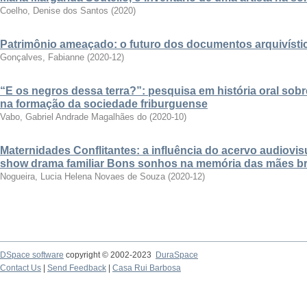
Coelho, Denise dos Santos
(
2020
)
Patrimônio ameaçado: o futuro dos documentos arquivístic
Gonçalves, Fabianne
(
2020-12
)
“E os negros dessa terra?”: pesquisa em história oral sob
na formação da sociedade friburguense
Vabo, Gabriel Andrade Magalhães do
(
2020-10
)
Maternidades Conflitantes: a influência do acervo audiovisual
show drama familiar Bons sonhos na memória das mães bra
Nogueira, Lucia Helena Novaes de Souza
(
2020-12
)
DSpace software
copyright © 2002-2023
DuraSpace
Contact Us
|
Send Feedback
|
Casa Rui Barbosa