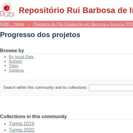
Progresso dos projetos
Repositório Rui Barbosa de 
RUBI :: Home
→
Programa de Pós-Graduação em Memória e Acervos (P
Progresso dos projetos
Browse by
By Issue Date
Authors
Titles
Subjects
Search within this community and its collections:
Collections in this community
Turma 2019
Turma 2020