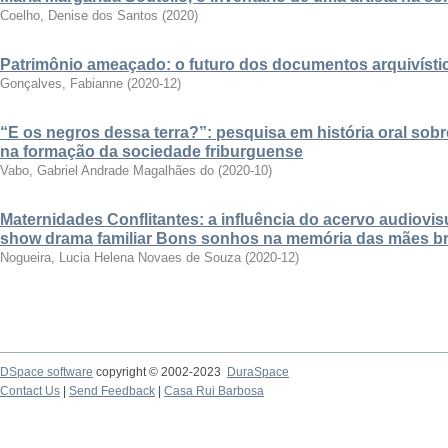
Coelho, Denise dos Santos
(
2020
)
Patrimônio ameaçado: o futuro dos documentos arquivístic
Gonçalves, Fabianne
(
2020-12
)
“E os negros dessa terra?”: pesquisa em história oral sob
na formação da sociedade friburguense
Vabo, Gabriel Andrade Magalhães do
(
2020-10
)
Maternidades Conflitantes: a influência do acervo audiovisual
show drama familiar Bons sonhos na memória das mães bra
Nogueira, Lucia Helena Novaes de Souza
(
2020-12
)
DSpace software
copyright © 2002-2023
DuraSpace
Contact Us
|
Send Feedback
|
Casa Rui Barbosa