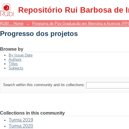
Progresso dos projetos
Repositório Rui Barbosa de 
RUBI :: Home
→
Programa de Pós-Graduação em Memória e Acervos (P
Progresso dos projetos
Browse by
By Issue Date
Authors
Titles
Subjects
Search within this community and its collections:
Collections in this community
Turma 2019
Turma 2020