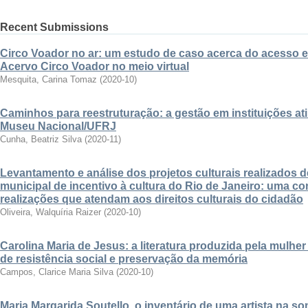
Recent Submissions
Circo Voador no ar: um estudo de caso acerca do acesso 
Acervo Circo Voador no meio virtual
Mesquita, Carina Tomaz
(
2020-10
)
Caminhos para reestruturação: a gestão em instituições ati
Museu Nacional/UFRJ
Cunha, Beatriz Silva
(
2020-11
)
Levantamento e análise dos projetos culturais realizados d
municipal de incentivo à cultura do Rio de Janeiro: uma co
realizações que atendam aos direitos culturais do cidadão
Oliveira, Walquíria Raizer
(
2020-10
)
Carolina Maria de Jesus: a literatura produzida pela mulhe
de resistência social e preservação da memória
Campos, Clarice Maria Silva
(
2020-10
)
Maria Margarida Soutello, o inventário de uma artista na 