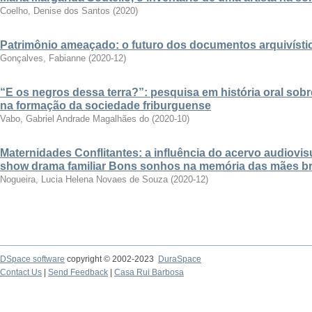
Coelho, Denise dos Santos
(
2020
)
Patrimônio ameaçado: o futuro dos documentos arquivístic
Gonçalves, Fabianne
(
2020-12
)
“E os negros dessa terra?”: pesquisa em história oral sob
na formação da sociedade friburguense
Vabo, Gabriel Andrade Magalhães do
(
2020-10
)
Maternidades Conflitantes: a influência do acervo audiovisual
show drama familiar Bons sonhos na memória das mães bra
Nogueira, Lucia Helena Novaes de Souza
(
2020-12
)
DSpace software
copyright © 2002-2023
DuraSpace
Contact Us
|
Send Feedback
|
Casa Rui Barbosa