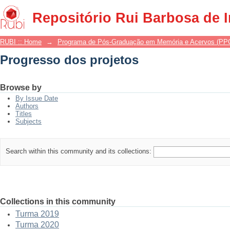
Progresso dos projetos
Repositório Rui Barbosa de 
RUBI :: Home
→
Programa de Pós-Graduação em Memória e Acervos (P
Progresso dos projetos
Browse by
By Issue Date
Authors
Titles
Subjects
Search within this community and its collections:
Collections in this community
Turma 2019
Turma 2020