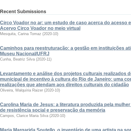
Recent Submissions
Circo Voador no ar: um estudo de caso acerca do acesso 
Acervo Circo Voador no meio virtual
Mesquita, Carina Tomaz
(
2020-10
)
Caminhos para reestruturação: a gestão em instituições ati
Museu Nacional/UFRJ
Cunha, Beatriz Silva
(
2020-11
)
Levantamento e análise dos projetos culturais realizados d
municipal de incentivo à cultura do Rio de Janeiro: uma co
realizações que atendam aos direitos culturais do cidadão
Oliveira, Walquíria Raizer
(
2020-10
)
Carolina Maria de Jesus: a literatura produzida pela mulhe
de resistência social e preservação da memória
Campos, Clarice Maria Silva
(
2020-10
)
Maria Margarida Soutello, o inventário de uma artista na 