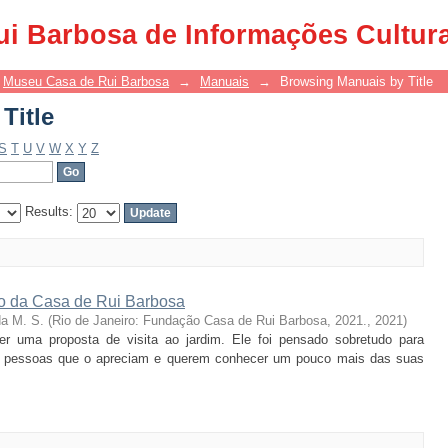
Title
ui Barbosa de Informações Cultur
Museu Casa de Rui Barbosa
→
Manuais
→
Browsing Manuais by Title
Title
S
T
U
V
W
X
Y
Z
Results:
ico da Casa de Rui Barbosa
da M. S.
(
Rio de Janeiro: Fundação Casa de Rui Barbosa, 2021.
,
2021
)
er uma proposta de visita ao jardim. Ele foi pensado sobretudo para
as pessoas que o apreciam e querem conhecer um pouco mais das suas