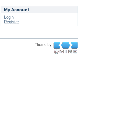
My Account
Login
Register
Theme by