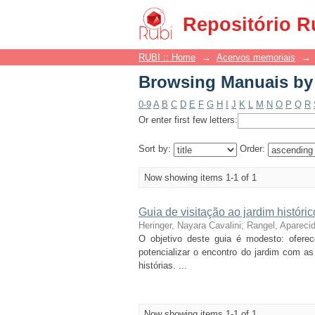
Browsing Manuais by 
Repositório R
RUBI :: Home
→
Acervos memoriais
→
Browsing Manuais by 
0-9
A
B
C
D
E
F
G
H
I
J
K
L
M
N
O
P
Q
R
Or enter first few letters:
Sort by:
Order:
Now showing items 1-1 of 1
Guia de visitação ao jardim histór
Heringer, Nayara Cavalini
;
Rangel, Apareci
O objetivo deste guia é modesto: oferec
potencializar o encontro do jardim com 
histórias. ...
Now showing items 1-1 of 1