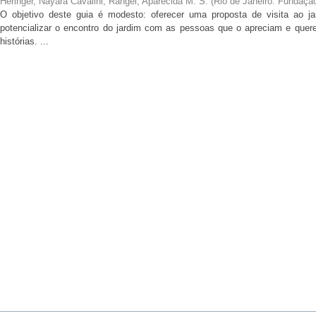
Heringer, Nayara Cavalini
;
Rangel, Aparecida M. S.
(
Rio de Janeiro: Fundaçã
O objetivo deste guia é modesto: oferecer uma proposta de visita ao ja
potencializar o encontro do jardim com as pessoas que o apreciam e qu
histórias. ...