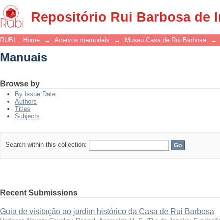
Manuais
Repositório Rui Barbosa de 
RUBI :: Home
→
Acervos memoriais
→
Museu Casa de Rui Barbosa
→
Manuais
Browse by
By Issue Date
Authors
Titles
Subjects
Search within this collection:
Recent Submissions
Guia de visitação ao jardim histórico da Casa de Rui Barbosa