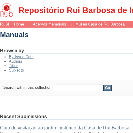
Manuais
Repositório Rui Barbosa de 
RUBI :: Home
→
Acervos memoriais
→
Museu Casa de Rui Barbosa
→
Manuais
Browse by
By Issue Date
Authors
Titles
Subjects
Search within this collection:
Recent Submissions
Guia de visitação ao jardim histórico da Casa de Rui Barbosa