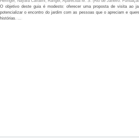
Heringer, Nayara Cavalini
;
Rangel, Aparecida M. S.
(
Rio de Janeiro: Fundaçã
O objetivo deste guia é modesto: oferecer uma proposta de visita ao ja
potencializar o encontro do jardim com as pessoas que o apreciam e qu
histórias. ...