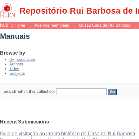
Manuais
Repositório Rui Barbosa de 
RUBI :: Home
→
Acervos memoriais
→
Museu Casa de Rui Barbosa
→
Manuais
Browse by
By Issue Date
Authors
Titles
Subjects
Search within this collection:
Recent Submissions
Guia de visitação ao jardim histórico da Casa de Rui Barbosa