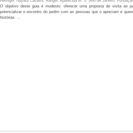
Heringer, Nayara Cavalini
;
Rangel, Aparecida M. S.
(
Rio de Janeiro: Fundaçã
O objetivo deste guia é modesto: oferecer uma proposta de visita ao ja
potencializar o encontro do jardim com as pessoas que o apreciam e qu
histórias. ...