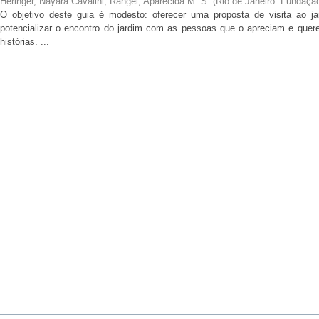
Heringer, Nayara Cavalini
;
Rangel, Aparecida M. S.
(
Rio de Janeiro: Fundaçã
O objetivo deste guia é modesto: oferecer uma proposta de visita ao ja
potencializar o encontro do jardim com as pessoas que o apreciam e qu
histórias. ...