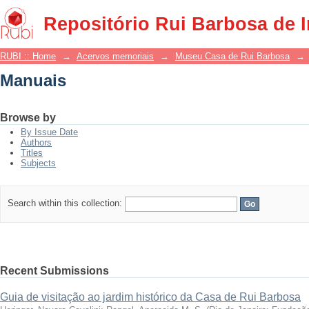
Manuais
Repositório Rui Barbosa de 
RUBI :: Home
→
Acervos memoriais
→
Museu Casa de Rui Barbosa
→
Manuais
Browse by
By Issue Date
Authors
Titles
Subjects
Search within this collection:
Recent Submissions
Guia de visitação ao jardim histórico da Casa de Rui Barbosa