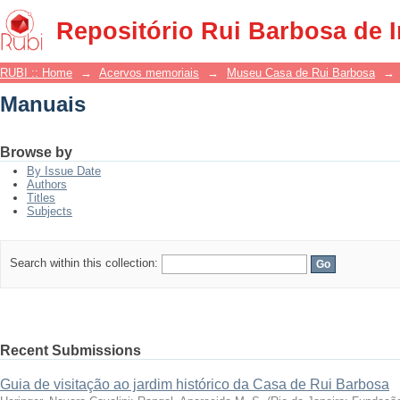
Manuais
Repositório Rui Barbosa de 
RUBI :: Home
→
Acervos memoriais
→
Museu Casa de Rui Barbosa
→
Manuais
Browse by
By Issue Date
Authors
Titles
Subjects
Search within this collection:
Recent Submissions
Guia de visitação ao jardim histórico da Casa de Rui Barbosa