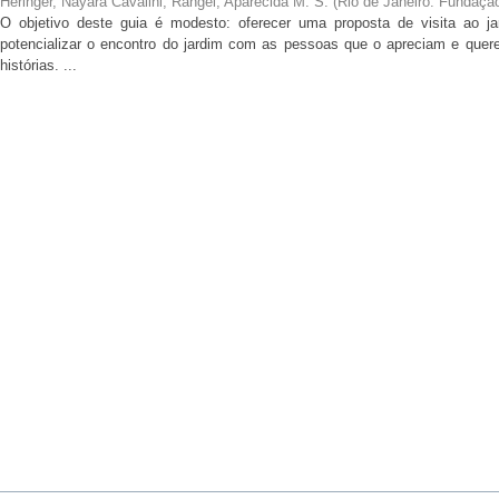
Heringer, Nayara Cavalini
;
Rangel, Aparecida M. S.
(
Rio de Janeiro: Fundaçã
O objetivo deste guia é modesto: oferecer uma proposta de visita ao ja
potencializar o encontro do jardim com as pessoas que o apreciam e qu
histórias. ...