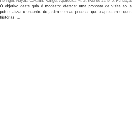
Heringer, Nayara Cavalini
;
Rangel, Aparecida M. S.
(
Rio de Janeiro: Fundaçã
O objetivo deste guia é modesto: oferecer uma proposta de visita ao ja
potencializar o encontro do jardim com as pessoas que o apreciam e qu
histórias. ...