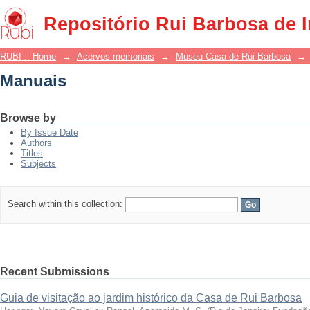
Manuais
Repositório Rui Barbosa de 
RUBI :: Home
→
Acervos memoriais
→
Museu Casa de Rui Barbosa
→
Manuais
Browse by
By Issue Date
Authors
Titles
Subjects
Search within this collection:
Recent Submissions
Guia de visitação ao jardim histórico da Casa de Rui Barbosa