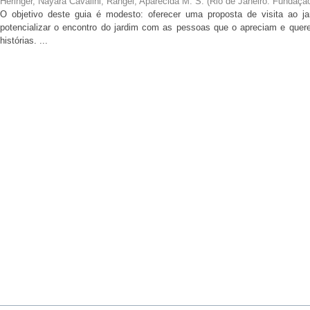
Heringer, Nayara Cavalini
;
Rangel, Aparecida M. S.
(
Rio de Janeiro: Fundaçã
O objetivo deste guia é modesto: oferecer uma proposta de visita ao ja
potencializar o encontro do jardim com as pessoas que o apreciam e qu
histórias. ...