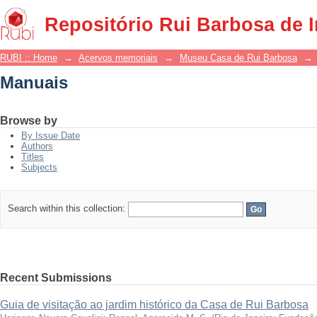
Manuais
Repositório Rui Barbosa de 
RUBI :: Home
→
Acervos memoriais
→
Museu Casa de Rui Barbosa
→
Manuais
Browse by
By Issue Date
Authors
Titles
Subjects
Search within this collection:
Recent Submissions
Guia de visitação ao jardim histórico da Casa de Rui Barbosa