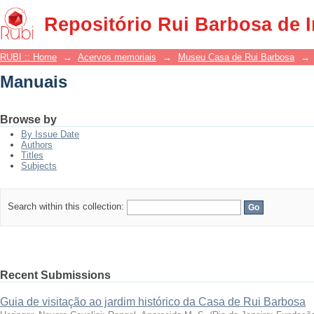
Manuais
Repositório Rui Barbosa de 
RUBI :: Home
→
Acervos memoriais
→
Museu Casa de Rui Barbosa
→
Manuais
Browse by
By Issue Date
Authors
Titles
Subjects
Search within this collection:
Recent Submissions
Guia de visitação ao jardim histórico da Casa de Rui Barbosa