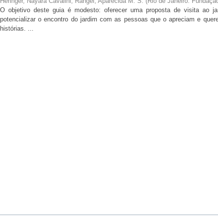
Heringer, Nayara Cavalini
;
Rangel, Aparecida M. S.
(
Rio de Janeiro: Fundaçã
O objetivo deste guia é modesto: oferecer uma proposta de visita ao ja
potencializar o encontro do jardim com as pessoas que o apreciam e qu
histórias. ...