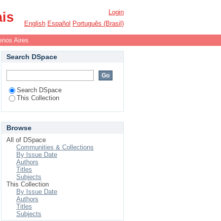
Login
ais
English
Español
Português (Brasil)
nos Aires
Search DSpace
Search DSpace
This Collection
Browse
All of DSpace
Communities & Collections
By Issue Date
Authors
Titles
Subjects
This Collection
By Issue Date
Authors
Titles
Subjects