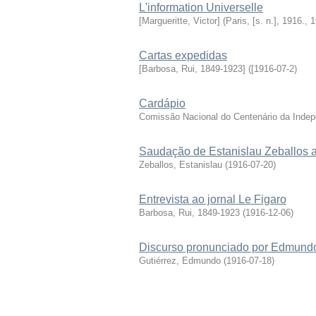
L'information Universelle
[Margueritte, Victor]
(
Paris, [s. n.], 1916.
,
1
Cartas expedidas
[Barbosa, Rui, 1849-1923]
(
[1916-07-2
)
Cardápio
Comissão Nacional do Centenário da Inde
Saudação de Estanislau Zeballos 
Zeballos, Estanislau
(
1916-07-20
)
Entrevista ao jornal Le Figaro
Barbosa, Rui, 1849-1923
(
1916-12-06
)
Discurso pronunciado por Edmundo
Gutiérrez, Edmundo
(
1916-07-18
)