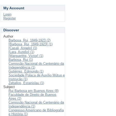
My Account
Login
Register
Discover
Author
Barbosa, Rui, 1849-1923 (2)
[Barbosa, Rui, 1849-1923] (1)
[Casali, Angelo] (1)
[Lara, Aurelio] (1)
[Margueritte, Victor] (1)
Barbosa, Rui (1)
Comissão Nacional do Centenário da
Independência (1)
Gutiérrez, Edmundo (1)
Sociedade Polaca de Auxílio Mútuo e
Instrução (1)
Zeballos, Estanislau (1)
Subject
Rui Barbosa em Buenos Aires (8)
Faculdade de Direito de Buenos
Aires (2)
Comissão Nacional do Centenário da
Independência (1)
Congresso Americano de Bibliografia
e História (1)