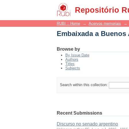
Embaixada a Buenos 
Repositório R
RUBI :: Home
→
Acervos memoriais
→
Embaixada a Buenos 
Browse by
By Issue Date
Authors
Titles
Subjects
Search within this collection:
Recent Submissions
Discurso no senado argentino