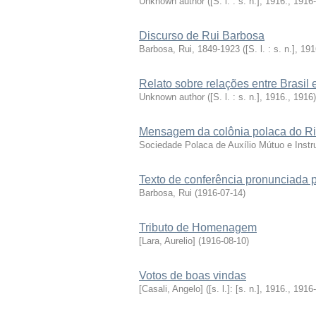
Unknown author
(
[S. l. : s. n.], 1916.
,
1916-
Discurso de Rui Barbosa
Barbosa, Rui, 1849-1923
(
[S. l. : s. n.], 191
Relato sobre relações entre Brasil 
Unknown author
(
[S. l. : s. n.], 1916.
,
1916
)
Mensagem da colônia polaca do Ri
Sociedade Polaca de Auxílio Mútuo e Instr
Texto de conferência pronunciada 
Barbosa, Rui
(
1916-07-14
)
Tributo de Homenagem
[Lara, Aurelio]
(
1916-08-10
)
Votos de boas vindas
[Casali, Angelo]
(
[s. l.]: [s. n.], 1916.
,
1916-