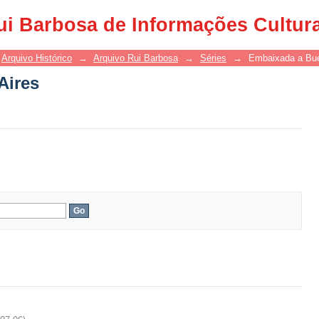
Aires
ui Barbosa de Informações Cultur
Arquivo Histórico
→
Arquivo Rui Barbosa
→
Séries
→
Embaixada a Bue
Aires