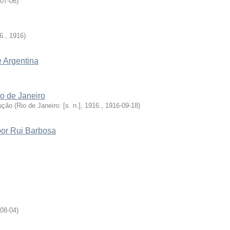
07-06
)
6.
,
1916
)
e Argentina
o de Janeiro
ução
(
Rio de Janeiro: [s. n.], 1916.
,
1916-09-18
)
por Rui Barbosa
08-04
)