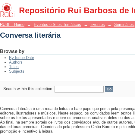
Conversa literária
Repositório Rui Barbosa de 
RUBI :: Home
→
Eventos e Sites Temáticos
→
Eventos
→
Seminários,
Conversa literária
Browse by
By Issue Date
Authors
Titles
Subjects
Search within this collection:
Conversa Literária é uma roda de leitura e bate-papo que prima pela presença 
editores, ilustradores e músicos. Neste espaço, os convidados leem textos l
sobre os textos apresentados e sobre os processos criativos deles ou dos a
Ao final, há sempre sorteio de livros dos convidados e/ou de outros autores.
das editoras parceiras. Coordenado pela professora Cintia Barreto e pelo edi
promoção e incentivo à leitura.