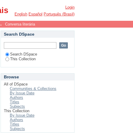
Login
ais
English
Español
Português (Brasil)
→
Conversa literária
Search DSpace
Search DSpace
This Collection
Browse
All of DSpace
Communities & Collections
By Issue Date
Authors
Titles
Subjects
This Collection
By Issue Date
Authors
Titles
Subjects