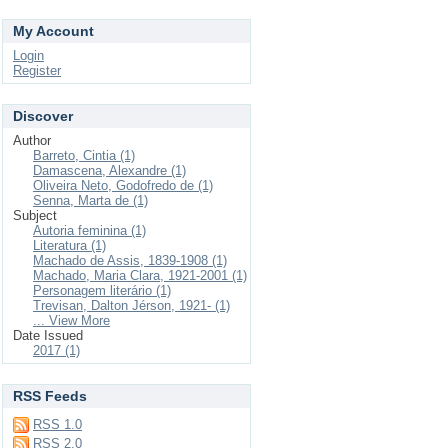
My Account
Login
Register
Discover
Author
Barreto, Cintia (1)
Damascena, Alexandre (1)
Oliveira Neto, Godofredo de (1)
Senna, Marta de (1)
Subject
Autoria feminina (1)
Literatura (1)
Machado de Assis, 1839-1908 (1)
Machado, Maria Clara, 1921-2001 (1)
Personagem literário (1)
Trevisan, Dalton Jérson, 1921- (1)
... View More
Date Issued
2017 (1)
RSS Feeds
RSS 1.0
RSS 2.0