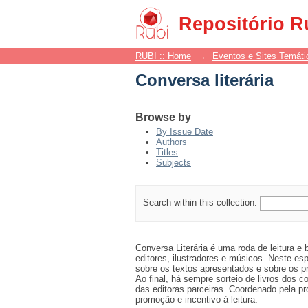
Conversa literária
Repositório R
RUBI :: Home
→
Eventos e Sites Temáti
Conversa literária
Browse by
By Issue Date
Authors
Titles
Subjects
Search within this collection:
Conversa Literária é uma roda de leitura e 
editores, ilustradores e músicos. Neste es
sobre os textos apresentados e sobre os p
Ao final, há sempre sorteio de livros dos 
das editoras parceiras. Coordenado pela pro
promoção e incentivo à leitura.