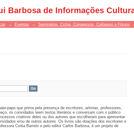
ui Barbosa de Informações Cultur
cos
→
Eventos
→
Seminários, Ciclos, Congressos, Colóquios e Fóruns
bate-papo que prima pela presença de escritores, artistas, professores,
paço, os convidados leem textos literários e conversam com o público
rocessos criativos deles ou dos autores que escolheram para apresentar.
convidados e/ou de outros autores. Os livros são doações dos escritores e
fessora Cintia Barreto e pelo editor Carlos Barbosa, é um projeto de