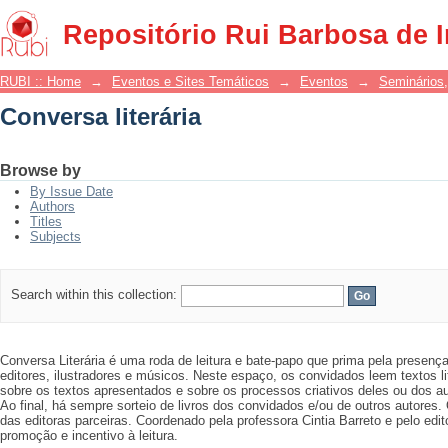
Conversa literária
Repositório Rui Barbosa de 
RUBI :: Home
→
Eventos e Sites Temáticos
→
Eventos
→
Seminários,
Conversa literária
Browse by
By Issue Date
Authors
Titles
Subjects
Search within this collection:
Conversa Literária é uma roda de leitura e bate-papo que prima pela presença 
editores, ilustradores e músicos. Neste espaço, os convidados leem textos l
sobre os textos apresentados e sobre os processos criativos deles ou dos a
Ao final, há sempre sorteio de livros dos convidados e/ou de outros autores.
das editoras parceiras. Coordenado pela professora Cintia Barreto e pelo edi
promoção e incentivo à leitura.