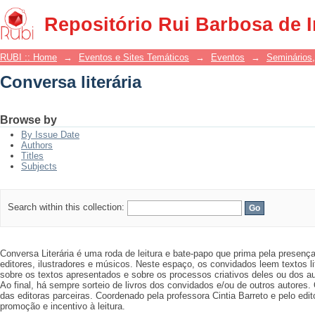
Conversa literária
Repositório Rui Barbosa de 
RUBI :: Home
→
Eventos e Sites Temáticos
→
Eventos
→
Seminários,
Conversa literária
Browse by
By Issue Date
Authors
Titles
Subjects
Search within this collection:
Conversa Literária é uma roda de leitura e bate-papo que prima pela presença 
editores, ilustradores e músicos. Neste espaço, os convidados leem textos l
sobre os textos apresentados e sobre os processos criativos deles ou dos a
Ao final, há sempre sorteio de livros dos convidados e/ou de outros autores.
das editoras parceiras. Coordenado pela professora Cintia Barreto e pelo edi
promoção e incentivo à leitura.