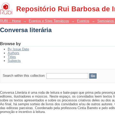
Conversa literária
Repositório Rui Barbosa de 
RUBI :: Home
→
Eventos e Sites Temáticos
→
Eventos
→
Seminários,
Conversa literária
Browse by
By Issue Date
Authors
Titles
Subjects
Search within this collection:
Conversa Literária é uma roda de leitura e bate-papo que prima pela presença 
editores, ilustradores e músicos. Neste espaço, os convidados leem textos l
sobre os textos apresentados e sobre os processos criativos deles ou dos a
Ao final, há sempre sorteio de livros dos convidados e/ou de outros autores.
das editoras parceiras. Coordenado pela professora Cintia Barreto e pelo edi
promoção e incentivo à leitura.