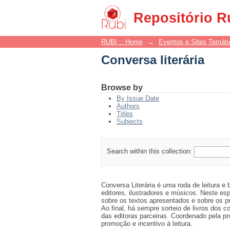
Conversa literária
Repositório R
RUBI :: Home
→
Eventos e Sites Temáti
Conversa literária
Browse by
By Issue Date
Authors
Titles
Subjects
Search within this collection:
Conversa Literária é uma roda de leitura e 
editores, ilustradores e músicos. Neste es
sobre os textos apresentados e sobre os p
Ao final, há sempre sorteio de livros dos 
das editoras parceiras. Coordenado pela pro
promoção e incentivo à leitura.