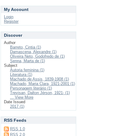
My Account
Login
Register
Discover
Author
Barreto, Cintia (1)
Damascena, Alexandre (1)
Oliveira Neto, Godofredo de (1)
Senna, Marta de (1)
Subject
Autoria feminina (1)
Literatura (1)
Machado de Assis, 1839-1908 (1)
Machado, Maria Clara, 1921-2001 (1)
Personagem literário (1)
Trevisan, Dalton Jérson, 1921- (1)
... View More
Date Issued
2017 (1)
RSS Feeds
RSS 1.0
RSS 2.0