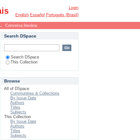
Login
ais
English
Español
Português (Brasil)
→
Conversa literária
Search DSpace
Search DSpace
This Collection
Browse
All of DSpace
Communities & Collections
By Issue Date
Authors
Titles
Subjects
This Collection
By Issue Date
Authors
Titles
Subjects