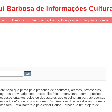
ui Barbosa de Informações Cultur
cos
→
Eventos
→
Seminários, Ciclos, Congressos, Colóquios e Fóruns
bate-papo que prima pela presença de escritores, artistas, professores,
paço, os convidados leem textos literários e conversam com o público
rocessos criativos deles ou dos autores que escolheram para apresentar.
convidados e/ou de outros autores. Os livros são doações dos escritores e
fessora Cintia Barreto e pelo editor Carlos Barbosa, é um projeto de