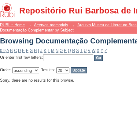
Browsing Documentação Complementar
Repositório Rui Barbosa de 
RUBI :: Home
→
Acervos memoriais
→
Arquivo Museu de Literatura Brasi
Documentação Complementar by Subject
Browsing Documentação Complementar
0-9
A
B
C
D
E
F
G
H
I
J
K
L
M
N
O
P
Q
R
S
T
U
V
W
X
Y
Z
Or enter first few letters:
Order:
Results:
Sorry, there are no results for this browse.