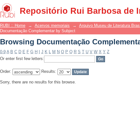
Browsing Documentação Complementar
Repositório Rui Barbosa de 
RUBI :: Home
→
Acervos memoriais
→
Arquivo Museu de Literatura Brasi
Documentação Complementar by Subject
Browsing Documentação Complementar
0-9
A
B
C
D
E
F
G
H
I
J
K
L
M
N
O
P
Q
R
S
T
U
V
W
X
Y
Z
Or enter first few letters:
Order:
Results:
Sorry, there are no results for this browse.