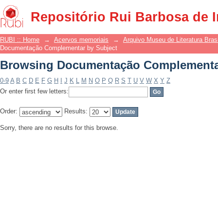
Browsing Documentação Complementar
Repositório Rui Barbosa de 
RUBI :: Home
→
Acervos memoriais
→
Arquivo Museu de Literatura Brasi
Documentação Complementar by Subject
Browsing Documentação Complementar
0-9
A
B
C
D
E
F
G
H
I
J
K
L
M
N
O
P
Q
R
S
T
U
V
W
X
Y
Z
Or enter first few letters:
Order:
Results:
Sorry, there are no results for this browse.