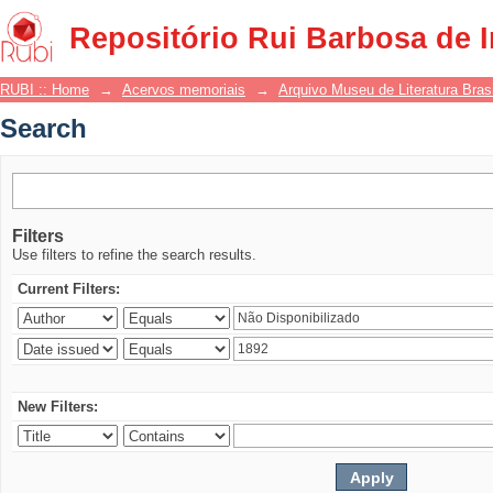
Search
Repositório Rui Barbosa de 
RUBI :: Home
→
Acervos memoriais
→
Arquivo Museu de Literatura Brasi
Search
Filters
Use filters to refine the search results.
Current Filters:
New Filters: