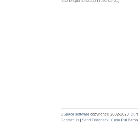
Não Disponibilizado
(
1892-05-01
)
DSpace software
copyright © 2002-2023
Dur
Contact Us
|
Send Feedback
|
Casa Rui Barb