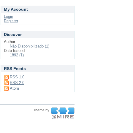
My Account
Login
Register
Discover
Author
Não Disponibilizado (1)
Date Issued
1892 (1)
RSS Feeds
RSS 1.0
RSS 2.0
Atom
Theme by