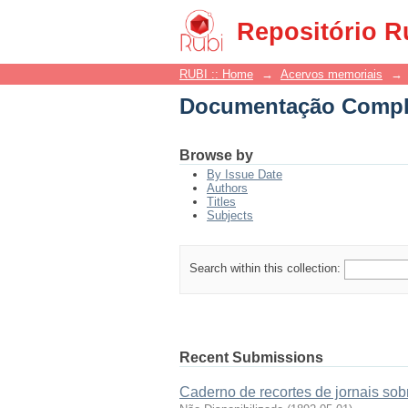
Documentação Compl
Repositório R
RUBI :: Home
→
Acervos memoriais
→
Documentação Compl
Browse by
By Issue Date
Authors
Titles
Subjects
Search within this collection:
Recent Submissions
Caderno de recortes de jornais sob