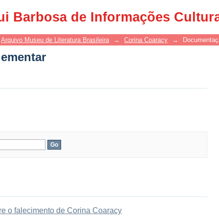
ementar
ui Barbosa de Informações Cultur
Arquivo Museu de Literatura Brasileira
→
Corina Coaracy
→
Documentaç
ementar
re o falecimento de Corina Coaracy