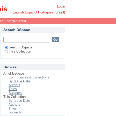
Login
ais
English
Español
Português (Brasil)
ão Complementar
Search DSpace
Search DSpace
This Collection
Browse
All of DSpace
Communities & Collections
By Issue Date
Authors
Titles
Subjects
This Collection
By Issue Date
Authors
Titles
Subjects