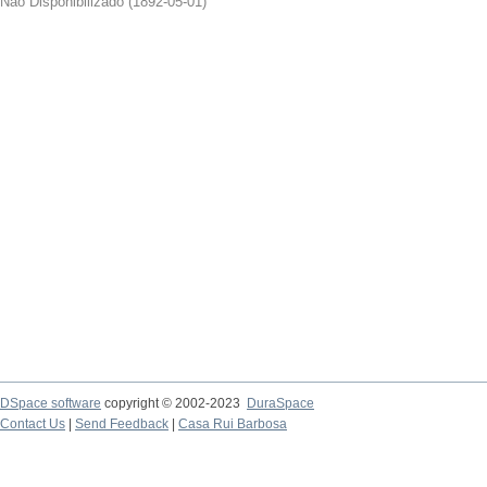
Não Disponibilizado
(
1892-05-01
)
DSpace software
copyright © 2002-2023
DuraSpace
Contact Us
|
Send Feedback
|
Casa Rui Barbosa