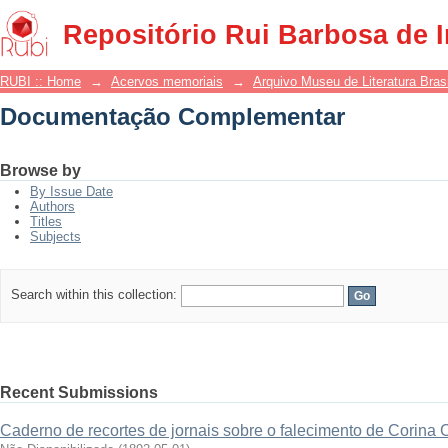
Documentação Complementar
Repositório Rui Barbosa de 
RUBI :: Home
→
Acervos memoriais
→
Arquivo Museu de Literatura Brasi
Documentação Complementar
Browse by
By Issue Date
Authors
Titles
Subjects
Search within this collection:
Recent Submissions
Caderno de recortes de jornais sobre o falecimento de Corina