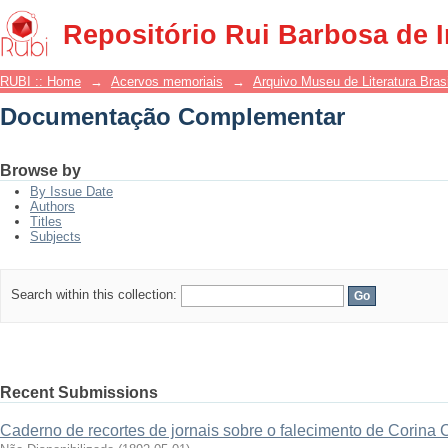
Documentação Complementar
Repositório Rui Barbosa de 
RUBI :: Home
→
Acervos memoriais
→
Arquivo Museu de Literatura Brasi
Documentação Complementar
Browse by
By Issue Date
Authors
Titles
Subjects
Search within this collection:
Recent Submissions
Caderno de recortes de jornais sobre o falecimento de Corina