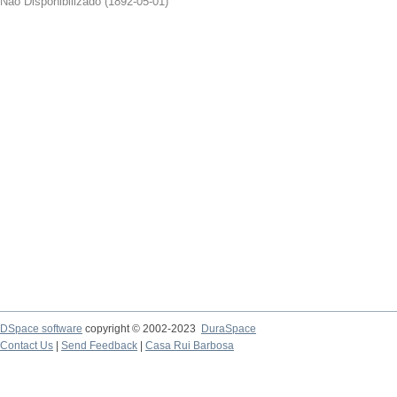
Não Disponibilizado
(
1892-05-01
)
DSpace software
copyright © 2002-2023
DuraSpace
Contact Us
|
Send Feedback
|
Casa Rui Barbosa