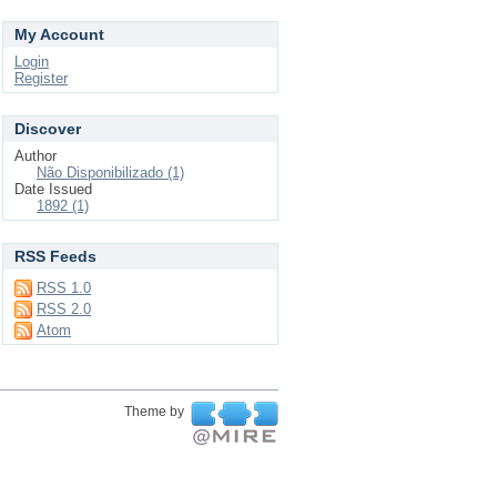
My Account
Login
Register
Discover
Author
Não Disponibilizado (1)
Date Issued
1892 (1)
RSS Feeds
RSS 1.0
RSS 2.0
Atom
Theme by