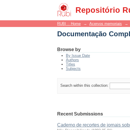
Documentação Compl
Repositório R
RUBI :: Home
→
Acervos memoriais
→
Documentação Compl
Browse by
By Issue Date
Authors
Titles
Subjects
Search within this collection:
Recent Submissions
Caderno de recortes de jornais sob