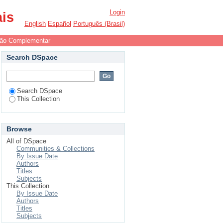
Login
ais
English
Español
Português (Brasil)
ão Complementar
Search DSpace
Search DSpace
This Collection
Browse
All of DSpace
Communities & Collections
By Issue Date
Authors
Titles
Subjects
This Collection
By Issue Date
Authors
Titles
Subjects