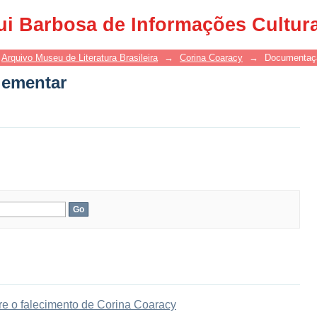
ementar
ui Barbosa de Informações Cultur
Arquivo Museu de Literatura Brasileira
→
Corina Coaracy
→
Documentaç
ementar
re o falecimento de Corina Coaracy