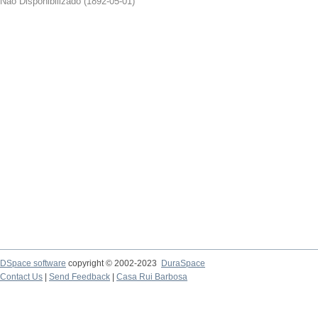
Não Disponibilizado
(
1892-05-01
)
DSpace software
copyright © 2002-2023
DuraSpace
Contact Us
|
Send Feedback
|
Casa Rui Barbosa