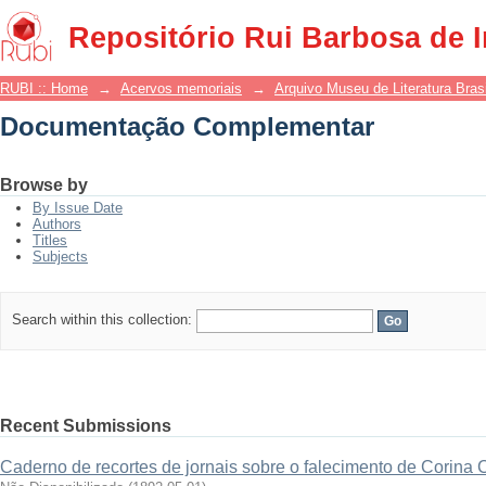
Documentação Complementar
Repositório Rui Barbosa de 
RUBI :: Home
→
Acervos memoriais
→
Arquivo Museu de Literatura Brasi
Documentação Complementar
Browse by
By Issue Date
Authors
Titles
Subjects
Search within this collection:
Recent Submissions
Caderno de recortes de jornais sobre o falecimento de Corina