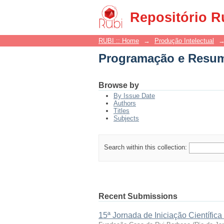
Programação e Resu
Repositório R
RUBI :: Home
→
Produção Intelectual
Programação e Resu
Browse by
By Issue Date
Authors
Titles
Subjects
Search within this collection:
Recent Submissions
15ª Jornada de Iniciação Científi