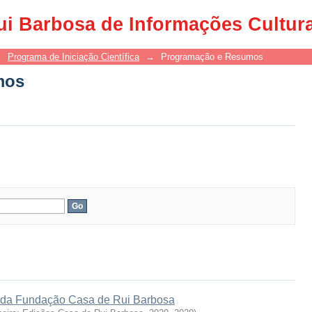
mos
ui Barbosa de Informações Cultur
→
Programa de Iniciação Científica
→
Programação e Resumos
mos
ca da Fundação Casa de Rui Barbosa