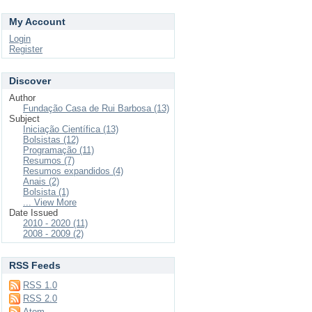
My Account
Login
Register
Discover
Author
Fundação Casa de Rui Barbosa (13)
Subject
Iniciação Científica (13)
Bolsistas (12)
Programação (11)
Resumos (7)
Resumos expandidos (4)
Anais (2)
Bolsista (1)
... View More
Date Issued
2010 - 2020 (11)
2008 - 2009 (2)
RSS Feeds
RSS 1.0
RSS 2.0
Atom